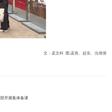
文
孟文科 图
孟燕、赵东、仇倩倩
：
;
研部开展集体备课