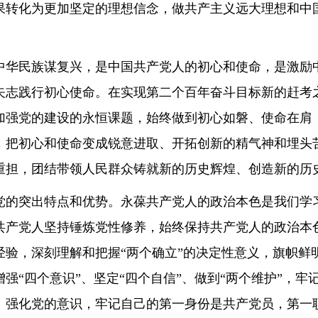
果转化为更加坚定的理想信念，做共产主义远大理想和中
中华民族谋复兴，是中国共产党人的初心和使命，是激励
矢志践行初心使命。在实现第二个百年奋斗目标新的赶考
加强党的建设的永恒课题，始终做到初心如磐、使命在肩
，把初心和使命变成锐意进取、开拓创新的精气神和埋头
重担，团结带领人民群众铸就新的历史辉煌、创造新的历
党的突出特点和优势。永葆共产党人的政治本色是我们学
共产党人坚持锤炼党性修养，始终保持共产党人的政治本
经验，深刻理解和把握“两个确立”的决定性意义，旗帜鲜
强“四个意识”、坚定“四个自信”、做到“两个维护”，牢
。强化党的意识，牢记自己的第一身份是共产党员，第一