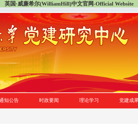
英国·威廉希尔(WilliamHill)中文官网-Official Website
通知公告
时政要闻
理论学习
党建成