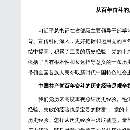
从百年奋斗的
习近平总书记在省部级主要领导干部学
育、宣传引向深入，更好把握和运用党的百
结中提高，积累了宝贵的历史经验。党的十
概括了具有根本性和长远指导意义的十条历
带领全国各族人民夺取新时代中国特色社会
中国共产党百年奋斗的历史经验是艰辛
我们党历来高度重视总结历史经验。毛泽
经验、失败的经验也是宝贵的财富”。党的
历史经验、怎样从历史经验中汲取智慧力量