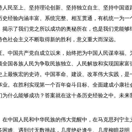
持人民至上、坚持理论创新、坚持独立自主、坚持中国道
历史经验内涵丰富、系统完整、相互贯通，有机统一为一
，揭示了我们党之所以成功的奥秘所在，也是我们党能够
特色社会主义不断取得新的胜利，意义重大而深远。
证。中国共产党自成立以来，始终把为中国人民谋幸福、
领全国各族人民为争取民族独立、人民解放和实现国家富
史上最恢宏的史诗。中国革命、建设、改革伟大实践，是
事业。在胜利实现第一个百年奋斗目标、全面建成小康社
们为什么能够成功？答案就在这十条历史经验之中。未来
。在中国人民和中华民族的伟大觉醒中，在马克思列宁主
多困难、遇到过无数挑战，几度绝处逢生、几度柳暗花明