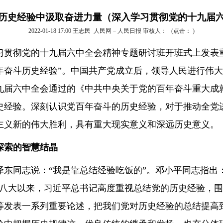
历史经验中汲取奋进力量（深入学习贯彻党的十九届
2022-01-18 17:00
王志民 人民网－人民日报
审核人：
(点击：
)
习贯彻党的十九届六中全会精神专题研讨班开班式上发表
年奋斗历史经验”。中国共产党成立后，领导人民进行伟
九届六中全会通过的《中共中央关于党的百年奋斗重大成
史经验。深刻认识党百年奋斗的历史经验，对于推动全党
主义新的伟大胜利，具有重大现实意义和深远历史意义。
探索的智慧结晶
东同志说：“我是靠总结经验吃饭的”。邓小平同志指出
十八大以来，习近平总书记高度重视总结党的历史经验，
等发表一系列重要论述，把我们党对历史经验的总结提高