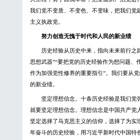
我们党不变质、不变色、不变味，把我们党
主义执政党。
努力创造无愧于时代和人民的新业绩
历史经验从历史中来，指向未来前行之
思想武器”“要把党的历史经验作为想问题、
作为加强党性修养的重要指引”。我们要从
的新业绩。
坚定理想信念。十条历史经验是我们党
就要坚定理想信念。理想信念是中国共产党
坚定选择了马克思主义的信仰，选择了为实
年奋斗的历史经验，用习近平新时代中国特