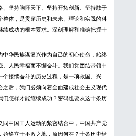
路、坚持胸怀天下、坚持开拓创新、坚持敢于
个整体，是贯穿历史和未来、理论和实践的科
继续成功的根本要求。深刻理解和准确把握十
为中华民族谋复兴作为自己的初心使命，始终
强、人民幸福而不懈奋斗。我们党团结带领中
一个接续奋斗的历史过程，是一项救国、兴
会之后，我们必须向着全面建成社会主义现代
我们怎样才能继续成功？密码也要从这十条历
义同中国工人运动的紧密结合中，中国共产党
，始终立于不败之地，原因何在？十条历史经