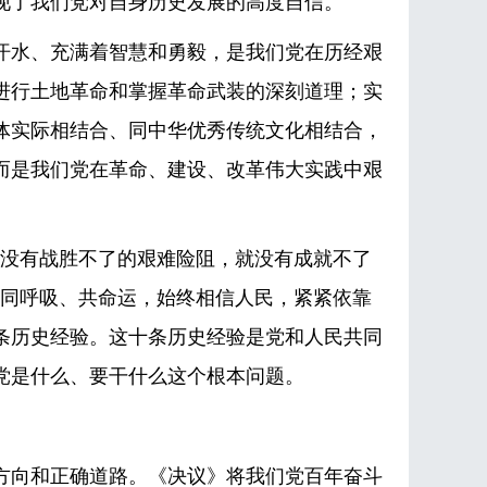
现了我们党对自身历史发展的高度自信。
汗水、充满着智慧和勇毅，是我们党在历经艰
进行土地革命和掌握革命武装的深刻道理；实
体实际相结合、同中华优秀传统文化相结合，
而是我们党在革命、建设、改革伟大实践中艰
就没有战胜不了的艰难险阻，就没有成就不了
、同呼吸、共命运，始终相信人民，紧紧依靠
条历史经验。这十条历史经验是党和人民共同
党是什么、要干什么这个根本问题。
方向和正确道路。《决议》将我们党百年奋斗