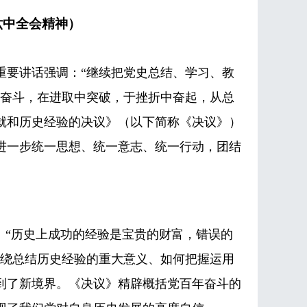
六中全会精神）
重要讲话强调：“继续把党史总结、学习、教
大奋斗，在进取中突破，于挫折中奋起，从总
就和历史经验的决议》（以下简称《决议》）
进一步统一思想、统一意志、统一行动，团结
：“历史上成功的经验是宝贵的财富，错误的
围绕总结历史经验的重大意义、如何把握运用
到了新境界。《决议》精辟概括党百年奋斗的