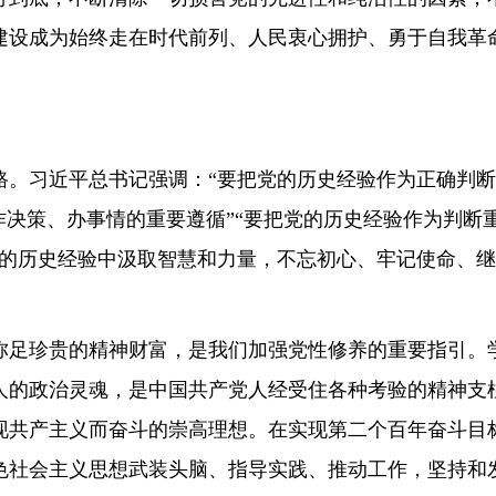
建设成为始终走在时代前列、人民衷心拥护、勇于自我革
路。习近平总书记强调：“要把党的历史经验作为正确判
作决策、办事情的重要遵循”“要把党的历史经验作为判断
党的历史经验中汲取智慧和力量，不忘初心、牢记使命、
弥足珍贵的精神财富，是我们加强党性修养的重要指引。
人的政治灵魂，是中国共产党人经受住各种考验的精神支
现共产主义而奋斗的崇高理想。在实现第二个百年奋斗目
色社会主义思想武装头脑、指导实践、推动工作，坚持和