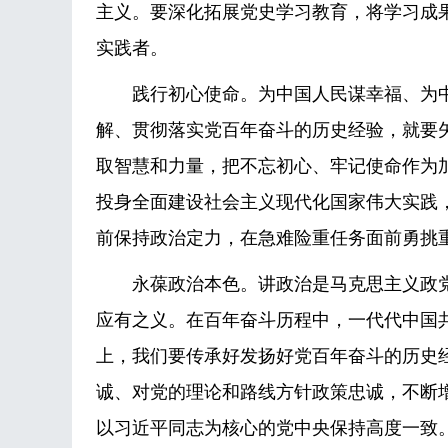
主义。要深化拓展党史学习教育，将学习成
实践者。
践行初心使命。为中国人民谋幸福、为
解、贯彻落实党百年奋斗的历史经验，就要
取智慧和力量，把不忘初心、牢记使命作为
投身全面建设社会主义现代化国家伟大实践
前保持政治定力，在急难险重任务面前勇挑
永葆政治本色。讲政治是马克思主义政
应有之义。在百年奋斗历程中，一代代中国
上，我们要传承好发扬好党百年奋斗的历史
诚、对党的理论和路线方针政策忠诚，不断增
以习近平同志为核心的党中央保持高度一致