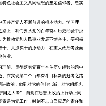
国特色社会主义共同理想的坚定信仰者、忠实
中国共产党人不断前进的根本动力。学习理
之路上，我们要从党的百年奋斗历史经验中汲
，为推动党和人民事业发展不懈奋斗。要积极
苦干、真抓实干的原动力，在重大政治考验面
史伟业。
习理解、贯彻落实党百年奋斗历史经验的题中
色。在实现第二个百年奋斗目标新的赶考之路
明讲政治，做到对党的信仰忠诚、对党组织忠
记“国之大者”，自觉在思想上政治上行动上同
职责是为党工作，时刻不忘自己应尽的责任和