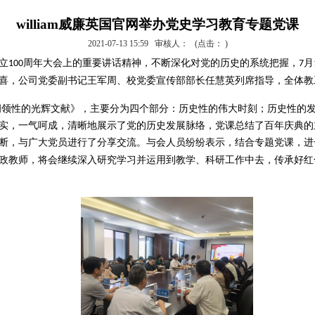
william威廉英国官网举办党史学习教育专题党课
2021-07-13 15:59
审核人：
(点击：
)
立
周年大会上的重要讲话精神，不断深化对党的历史的系统把握，
月
100
7
喜，公司党委副书记王军周、校
党委
宣传部部长任慧英列席指导，全体教
纲领性的光辉文献》，主要分为四个部分：历史性的伟大时刻；历史性的
实，一气呵成，清晰地展示了党的历史发展脉络
，
党课总结了百年庆典的
断，与广大党员进行了分享交流
。与会人员纷纷表示，结合专题党课，进
政教师，将会继续深入研究学习并运用到教学、科研工作中去，传承好红