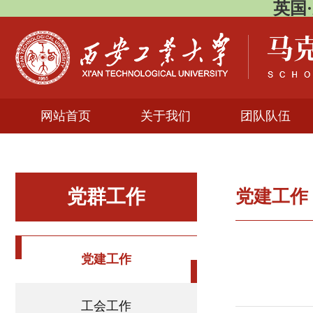
英国·威
网站首页
关于我们
团队队伍
党群工作
党建工作
党建工作
工会工作