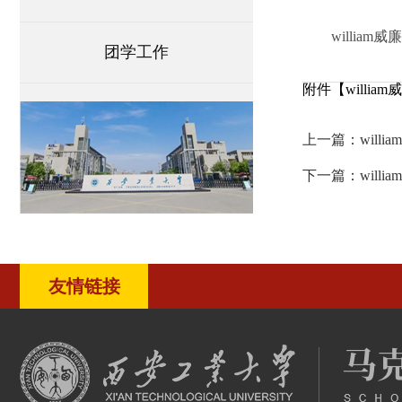
willi
团学工作
附件【
willi
上一篇：
wil
下一篇：
wil
友情链接