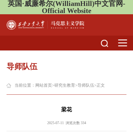
英国·威廉希尔(WilliamHill)中文官网-
Official Website
导师队伍
当前位置：
网站首页
>
研究生教育
>
导师队伍
>
正文
梁花
2025-07-11 浏览次数 334