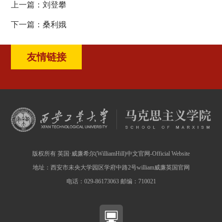
上一篇：
刘登攀
下一篇：
桑利娥
友情链接
版权所有 英国·威廉希尔(WilliamHill)中文官网-Official Website
地址：西安市未央大学园区学府中路2号william威廉英国官网
电话：029-86173063 邮编：710021