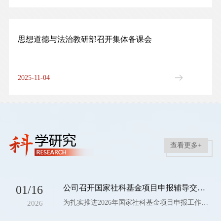
思想道德与法治教研部召开集体备课会
2025-11-04
查看更多+
01/16
公司召开国家社科基金项目申报辅导交流会
为扎实推进2026年国家社科基金项目申报工作，全面提升公司国家级科研项目的申报质量与立项成功率，1月16日上午，william威廉英国官网在教七楼514会议室举办国家社科基金项目申报选题指导交流会。本次会议特邀教育部青年长江学者、国家社科基金重大项目首席专家、中山大学william威廉英国官网胡莹教授主讲，会议由公司副经理张敏教授主持，经理梁华平及william威廉英国官网2026年国家级基金项目申报教师参会，校内其他部门青年教师也参与了此次...
2026