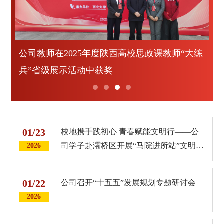
大练
william威廉英国官网入选陕西省重点william威
校
廉英国官网
赴
01/23
校地携手践初心 青春赋能文明行——公
司学子赴灞桥区开展“马院进所站”文明实
2026
践活动
01/22
公司召开“十五五”发展规划专题研讨会
2026