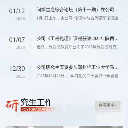
01/12
问学堂之综合论坛（第十一期）在公司顺利举办
1月9日上午，由公司“伦理学与当代强军伦理建设研究中心”主办的“问学堂之综合论坛”在公司顺利举办。本期论坛邀请西安电子科技大学william威廉英国官网史少博教授做了“人文社会科学研究方法与学术论文写作”的主题讲座。william威廉英国官网副书记李明芳、伦理学与当代强军伦理建设研究中心主任陈丛兰教授（国外线上参会）、部分教师和研究生等二十多人参加了此次论坛。图1 史少博教授分享自己科研写作经验图2 史少博教授（中）与青年...
2026
01/07
公司《工程伦理》课程获评2025年陕西省研究生课程思政精品课程
近日，陕西省教育厅公布了2025年陕西省研究生课程思政精品课程认定结果，公司4门课程榜上有名，公司教师梁花主持申报的《工程伦理》课程获评2025年陕西省研究生课程思政精品课程。​2025年陕西省研究生课程思政精品课程认定工作经公司申报、形式审查、申报公示、专家评审和网上公示环节层层把关。研究生课程思政精品课程的认定，旨在贯彻落实立德树人根本任务，把思想政治教育贯穿公司产品全过程，全面推进高校研究生课程思政...
2026
12/30
公司研究生应邀参加郑州轻工业大学马克思主义理论专业研究生学术论坛（2025）并作分论坛报告
2025年12月28日，“学习党的二十届四中全会精神 接续推进中国式现代化建设”学术研讨会暨第三届“信仰•笃行”全国高校马克思主义理论学科研究生论坛在郑州轻工业大学成功举办。此次会议由中国马克思主义哲学史学会马克思恩格斯哲学思想研究分会指导、郑州轻工业大学主办，郑州轻工业大学社会科学管理处、郑州轻工业大学william威廉英国官网、《学习论坛》期刊编辑部、大象网、映象网、郑州轻工业大学学报编辑部、郑州轻工业大学新时...
2025
查看更多+